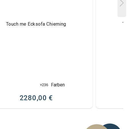
Touch me Ecksofa Chieming
To
Farben
+236
2280,00 €