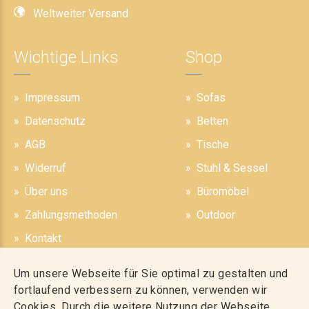
Weltweiter Versand
Wichtige Links
Shop
Impressum
Sofas
Datenschutz
Betten
AGB
Tische
Widerruf
Stuhl & Sessel
Über uns
Büromöbel
Zahlungsmethoden
Outdoor
Kontakt
Um unsere Webseite für Sie optimal zu gestalten und
Sicherheit
Kontakt
fortlaufend verbessern zu können, verwenden wir
Cookies. Durch die weitere Nutzung der Webseite