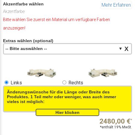
Akzentfarbe wählen
Mehr Erfahren
Akzentfarbe
Bitte wählen Sie zuerst ein Material um verfügbare Farben
anzuzeigen!
Extras wählen (optional)
X
-- Bitte auswählen --
▼
Links
Rechts
Änderungswünsche für die Länge oder Breite des
Produktes. 1 Teil mehr oder weniger, was auch immer
vieles ist möglich:
2480,00
€
*
*enthält 19% MwSt.