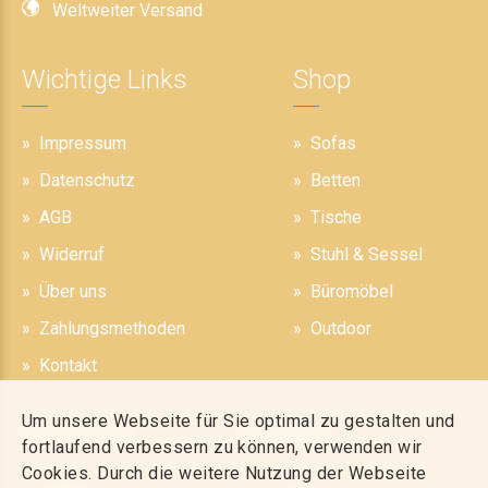
Weltweiter Versand
Wichtige Links
Shop
Impressum
Sofas
Datenschutz
Betten
AGB
Tische
Widerruf
Stuhl & Sessel
Über uns
Büromöbel
Zahlungsmethoden
Outdoor
Kontakt
Um unsere Webseite für Sie optimal zu gestalten und
Sicherheit
Kontakt
fortlaufend verbessern zu können, verwenden wir
Cookies. Durch die weitere Nutzung der Webseite