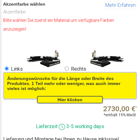
Akzentfarbe wählen
Mehr Erfahren
Akzentfarbe
Bitte wählen Sie zuerst ein Material um verfügbare Farben
anzuzeigen!
Links
Rechts
Änderungswünsche für die Länge oder Breite des
Produktes. 1 Teil mehr oder weniger, was auch immer
vieles ist möglich:
2730,00
€
*
*enthält 19% MwSt.
Lieferzeit
3-5 working days
Lieferung und Montage bei Ihnen zu Hause inklusive!