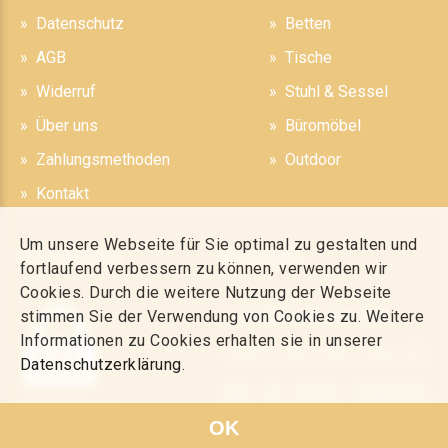
Datenschutz
Betten
AGB
Tische
Widerruf
Stuhl & Sessel
Über uns
Büromöbel
Zahlungsmethoden
Outdoor
Kontakt
Um unsere Webseite für Sie optimal zu gestalten und
Sicherheit
Kontakt
fortlaufend verbessern zu können, verwenden wir
Cookies. Durch die weitere Nutzung der Webseite
mail@touch-me.online
stimmen Sie der Verwendung von Cookies zu. Weitere
Informationen zu Cookies erhalten sie in unserer
+49 156 796 144 31
Datenschutzerklärung
.
(Mo. - Fr. / 09.00 - 17.00 CET)
SSL Gesichert
OK