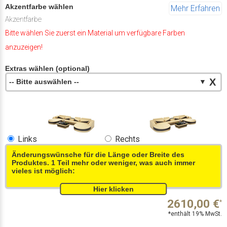
Akzentfarbe wählen
Mehr Erfahren
Akzentfarbe
Bitte wählen Sie zuerst ein Material um verfügbare Farben
anzuzeigen!
Extras wählen (optional)
X
-- Bitte auswählen --
▼
Links
Rechts
Änderungswünsche für die Länge oder Breite des
Produktes. 1 Teil mehr oder weniger, was auch immer
vieles ist möglich:
2610,00
€
*
*enthält 19% MwSt.