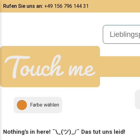
Rufen Sie uns an:
+49 156 796 144 31
Farbe wählen
Nothing's in here! ¯\_(ツ)_/¯ Das tut uns leid!