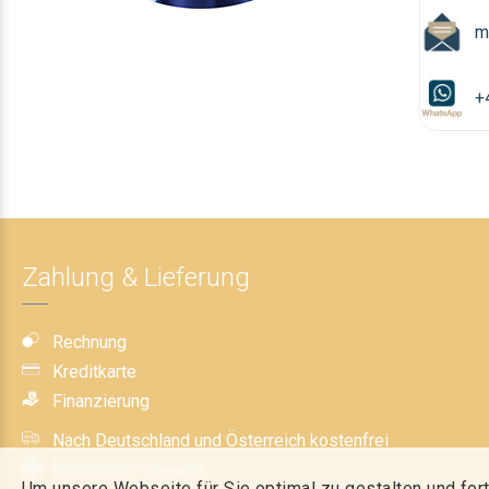
m
+
Zahlung & Lieferung
Rechnung
Kreditkarte
Finanzierung
Nach Deutschland und Österreich kostenfrei
Weltweiter Versand
Um unsere Webseite für Sie optimal zu gestalten und for