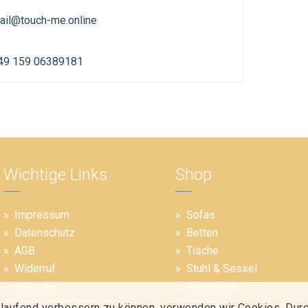
ail@touch-me.online
49 159 06389181
Wichtige Links
Shop
Impressum
Sofas
Datenschutz
Betten
AGB
Tische
Widerruf
Stuhl & Sessel
Über uns
Büromöbel
Zahlungsmethoden
Outdoor
tlaufend verbessern zu können, verwenden wir Cookies. Durc